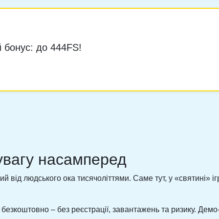
 бонус: до 444FS!
 увагу насамперед
й від людського ока тисячоліттями. Саме тут, у «святині» іг
езкоштовно – без реєстрації, завантажень та ризику. Демо-ве