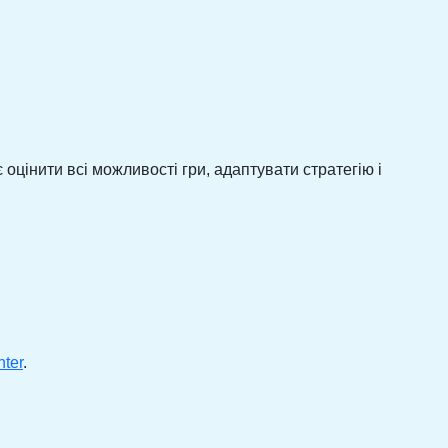
цінити всі можливості гри, адаптувати стратегію і
ter
.