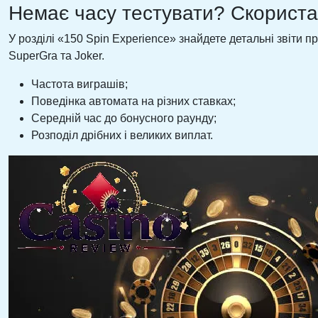
Немає часу тестувати? Скориста
У розділі «150 Spin Experience» знайдете детальні звіти про
SuperGra та Joker.
Частота виграшів;
Поведінка автомата на різних ставках;
Середній час до бонусного раунду;
Розподіл дрібних і великих виплат.