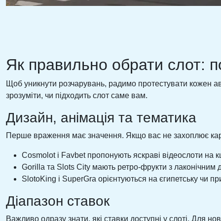
Як правильно обрати слот: п
Щоб уникнути розчарувань, радимо протестувати кожен авт
зрозуміти, чи підходить слот саме вам.
Дизайн, анімація та тематика
Перше враження має значення. Якщо вас не захоплює карт
Cosmolot і Favbet пропонують яскраві відеослоти на 
Gorilla та Slots City мають ретро-фрукти з лаконічни
SlotoKing і SuperGra орієнтуються на єгипетську чи п
Діапазон ставок
Важливо одразу знати, які ставки доступні у слоті. Для но