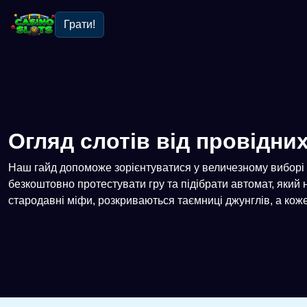
Грати!
Огляд слотів від провідних
Наш гайд допоможе зорієнтуватися у величезному виборі с
безкоштовно протестувати гру та підібрати автомат, який
стародавні міфи, розкриваються таємниці джунглів, а ко