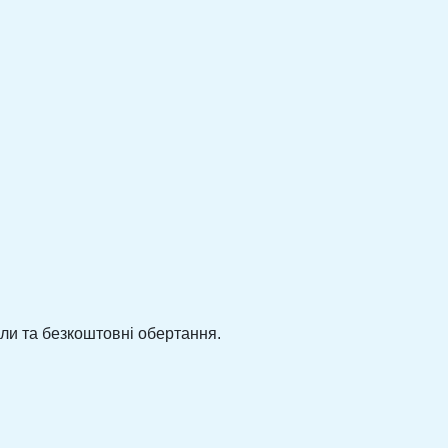
оли та безкоштовні обертання.