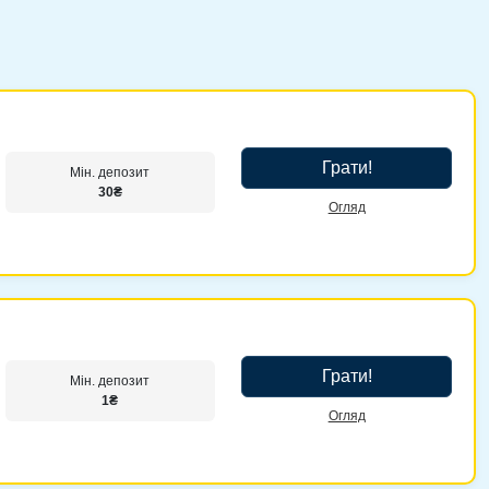
Грати!
Мін. депозит
30₴
Огляд
Грати!
Мін. депозит
1₴
Огляд