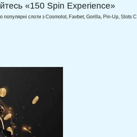
йтесь «150 Spin Experience»
 популярні слоти з Cosmolot, Favbet, Gorilla, Pin-Up, Slots C