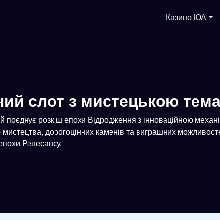
Казино ЮА
чний слот з мистецькою тем
кий поєднує розкіш епохи Відродження з інноваційною механ
 мистецтва, дорогоцінних каменів та виграшних можливосте
епохи Ренесансу.