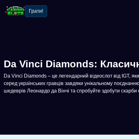
Грати!
Da Vinci Diamonds: Класи
Da Vinci Diamonds – це легендарний відеослот від IGT, я
серед українських гравців завдяки унікальному поєднанню
шедеврів Леонардо да Вінчі та спробуйте здобути скарби 