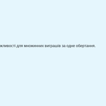
ожливості для множинних виграшів за одне обертання.