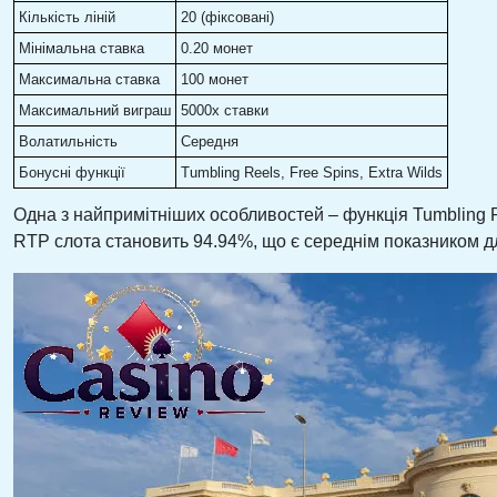
Кількість ліній
20 (фіксовані)
Мінімальна ставка
0.20 монет
Максимальна ставка
100 монет
Максимальний виграш
5000x ставки
Волатильність
Середня
Бонусні функції
Tumbling Reels, Free Spins, Extra Wilds
Одна з найпримітніших особливостей – функція Tumbling 
RTP слота становить 94.94%, що є середнім показником дл