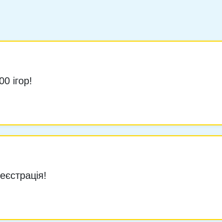
0 ігор!
еєстрація!