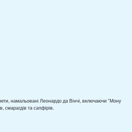
рети, намальовані Леонардо да Вінчі, включаючи "Мону
, смарагдів та сапфірів.