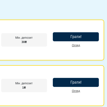
Грати!
Мін. депозит
30₴
Огляд
Грати!
Мін. депозит
1₴
Огляд