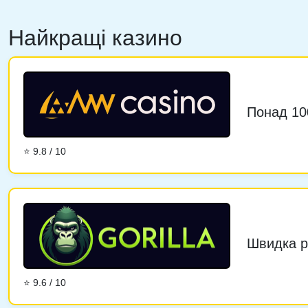
Найкращі казино
Понад 100
⭐ 9.8 / 10
Швидка р
⭐ 9.6 / 10