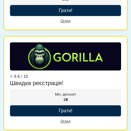
Грати!
Огляд
⭐ 9.6 / 10
Швидка реєстрація!
Мін. депозит
1₴
Грати!
Огляд