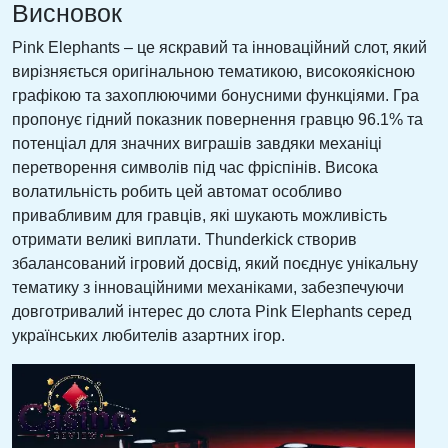
Висновок
Pink Elephants – це яскравий та інноваційний слот, який
вирізняється оригінальною тематикою, високоякісною
графікою та захоплюючими бонусними функціями. Гра
пропонує гідний показник повернення гравцю 96.1% та
потенціал для значних виграшів завдяки механіці
перетворення символів під час фріспінів. Висока
волатильність робить цей автомат особливо
привабливим для гравців, які шукають можливість
отримати великі виплати. Thunderkick створив
збалансований ігровий досвід, який поєднує унікальну
тематику з інноваційними механіками, забезпечуючи
довготривалий інтерес до слота Pink Elephants серед
українських любителів азартних ігор.