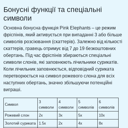
Бонусні функції та спеціальні
символи
Основна бонусна функція Pink Elephants – це режим
фріспінів, який активується при випаданні 3 або більше
символів розсіювання (скаттерів). Залежно від кількості
скаттерів, гравець отримує від 7 до 19 безкоштовних
обертань. Під час фріспінів збираються спеціальні
символи слонів, які заповнюють лічильники сурикатів.
Коли лічильник заповнюється, відповідний суриката
перетворюється на символ рожевого слона для всіх
наступних обертань, значно збільшуючи потенційні
виграші.
3
4
5
6
Символ
символи
символи
символів
символів
Рожевий слон
2x
3x
5x
10x
Золотий суриката
1.5x
2x
4x
8x