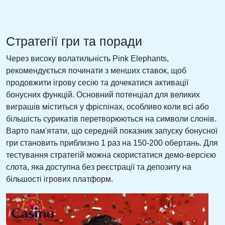
Стратегії гри та поради
Через високу волатильність Pink Elephants,
рекомендується починати з менших ставок, щоб
продовжити ігрову сесію та дочекатися активації
бонусних функцій. Основний потенціал для великих
виграшів міститься у фріспінах, особливо коли всі або
більшість сурикатів перетворюються на символи слонів.
Варто пам'ятати, що середній показник запуску бонусної
гри становить приблизно 1 раз на 150-200 обертань. Для
тестування стратегій можна скористатися демо-версією
слота, яка доступна без реєстрації та депозиту на
більшості ігрових платформ.