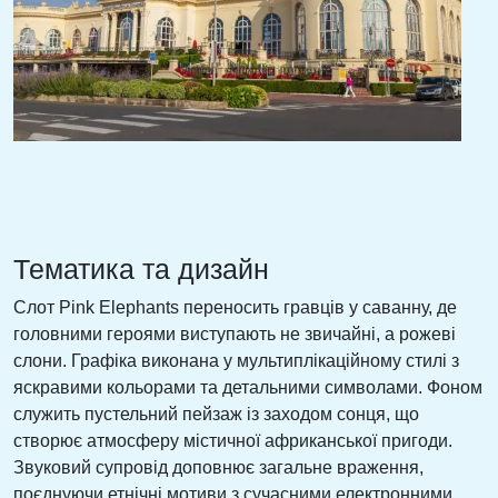
Тематика та дизайн
Слот Pink Elephants переносить гравців у саванну, де
головними героями виступають не звичайні, а рожеві
слони. Графіка виконана у мультиплікаційному стилі з
яскравими кольорами та детальними символами. Фоном
служить пустельний пейзаж із заходом сонця, що
створює атмосферу містичної африканської пригоди.
Звуковий супровід доповнює загальне враження,
поєднуючи етнічні мотиви з сучасними електронними