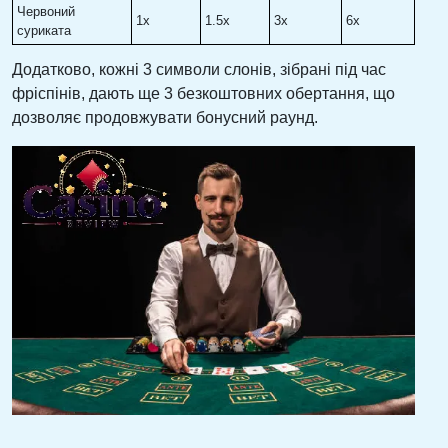
Червоний
1x
1.5x
3x
6x
суриката
Додатково, кожні 3 символи слонів, зібрані під час
фріспінів, дають ще 3 безкоштовних обертання, що
дозволяє продовжувати бонусний раунд.