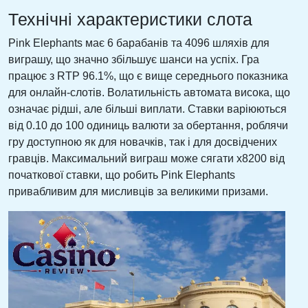
Технічні характеристики слота
Pink Elephants має 6 барабанів та 4096 шляхів для
виграшу, що значно збільшує шанси на успіх. Гра
працює з RTP 96.1%, що є вище середнього показника
для онлайн-слотів. Волатильність автомата висока, що
означає рідші, але більші виплати. Ставки варіюються
від 0.10 до 100 одиниць валюти за обертання, роблячи
гру доступною як для новачків, так і для досвідчених
гравців. Максимальний виграш може сягати x8200 від
початкової ставки, що робить Pink Elephants
привабливим для мисливців за великими призами.