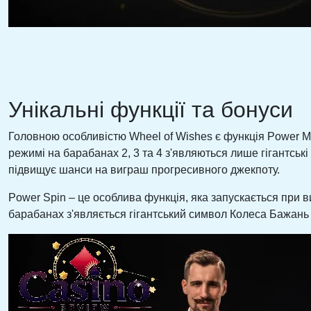
Унікальні функції та бонуси
Головною особливістю Wheel of Wishes є функція Power Mo
режимі на барабанах 2, 3 та 4 з'являються лише гігантсь
підвищує шанси на виграш прогресивного джекпоту.
Power Spin – це особлива функція, яка запускається при в
барабанах з'являється гігантський символ Колеса Бажань 