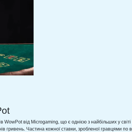
ot
 WowPot від Microgaming, що є однією з найбільших у світі 
ів гривень. Частина кожної ставки, зробленої гравцями по в