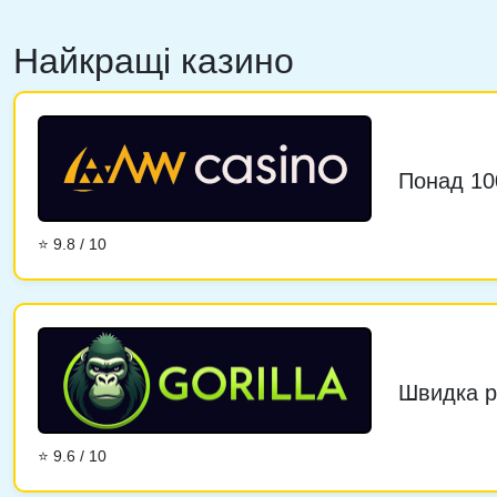
Найкращі казино
Понад 100
⭐ 9.8 / 10
Швидка р
⭐ 9.6 / 10