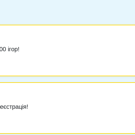
0 ігор!
еєстрація!