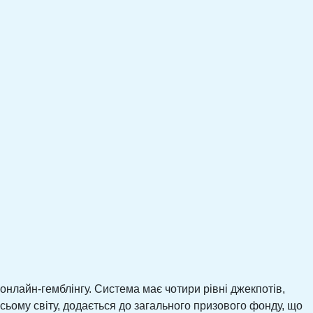
онлайн-гемблінгу. Система має чотири рівні джекпотів,
сьому світу, додається до загального призового фонду, що