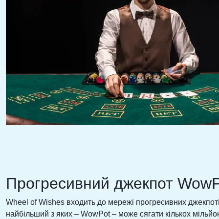
Прогресивний джекпот WowP
Wheel of Wishes входить до мережі прогресивних джекпотів
найбільший з яких – WowPot – може сягати кількох мільйон