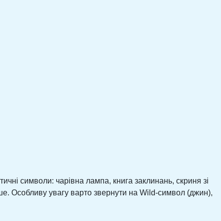
тичні символи: чарівна лампа, книга заклинань, скриня зі
іше. Особливу увагу варто звернути на Wild-символ (джин),