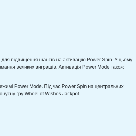
в для підвищення шансів на активацію Power Spin. У цьому
тримання великих виграшів. Активація Power Mode також
 режимі Power Mode. Під час Power Spin на центральних
нусну гру Wheel of Wishes Jackpot.